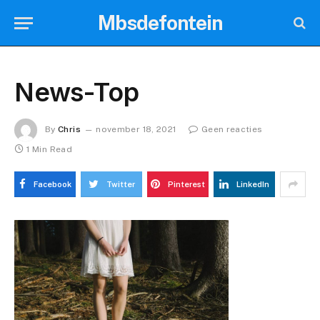
Mbsdefontein
News-Top
By
Chris
november 18, 2021
Geen reacties
1 Min Read
Facebook
Twitter
Pinterest
LinkedIn