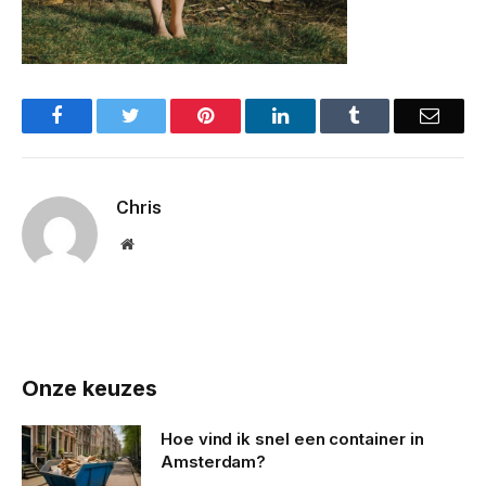
Facebook
Twitter
Pinterest
LinkedIn
Tumblr
Email
Chris
Website
Onze keuzes
Hoe vind ik snel een container in
Amsterdam?