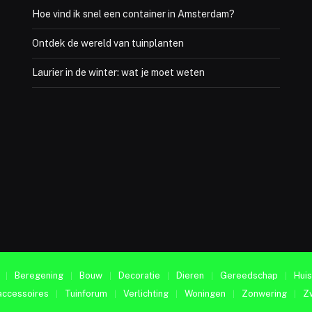
Hoe vind ik snel een container in Amsterdam?
Ontdek de wereld van tuinplanten
Laurier in de winter: wat je moet weten
Beregening
Bouw
Decoratie
Dieren
Gereedschap
Huis
accessoires
Tuinforum
Verlichting
Woningen
Zonwering
Z