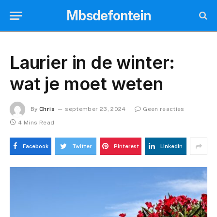
Mbsdefontein
Laurier in de winter:
wat je moet weten
By
Chris
september 23, 2024
Geen reacties
4 Mins Read
Facebook
Twitter
Pinterest
LinkedIn