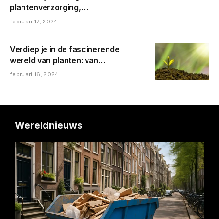
plantenverzorging,
moestuinonderhoud, tuinontwerp en
februari 17, 2024
biologisch tuinieren
Verdiep je in de fascinerende
wereld van planten: van
fotosynthese tot medicinale
februari 16, 2024
toepassingen
Wereldnieuws