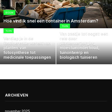
BOUW
Hoe vind ik snel een container in Amsterdam?
TUIN
TUIN
Van zaadje tot oogst: een
Verdiep je in de
reis door
fascinerende wereld van
plantenverzorging,
planten: van
moestuinonderhoud,
fotosynthese tot
tuinontwerp en
medicinale toepassingen
biologisch tuinieren
ARCHIEVEN
november 2025