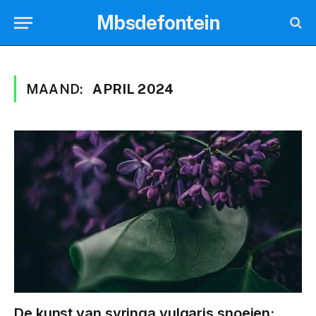
Mbsdefontein
MAAND:
APRIL 2024
De kunst van syringa vulgaris snoeien: