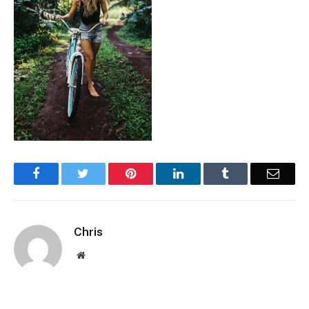
Facebook
Twitter
Pinterest
LinkedIn
Tumblr
Email
Chris
Website