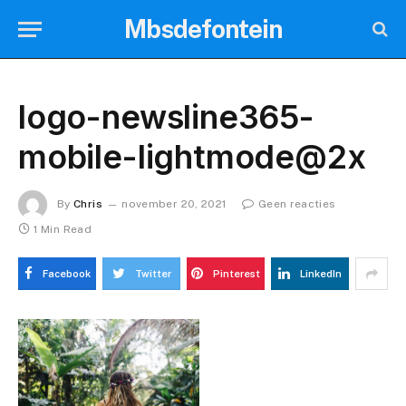
Mbsdefontein
logo-newsline365-
mobile-lightmode@2x
By
Chris
november 20, 2021
Geen reacties
1 Min Read
Facebook
Twitter
Pinterest
LinkedIn