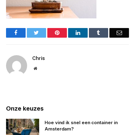
Facebook
Twitter
Pinterest
LinkedIn
Tumblr
Email
Chris
Website
Onze keuzes
Hoe vind ik snel een container in
Amsterdam?