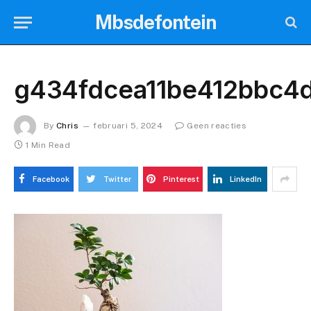
Mbsdefontein
g434fdcea11be412bbc4
By
Chris
februari 5, 2024
Geen reacties
1 Min Read
Facebook
Twitter
Pinterest
LinkedIn