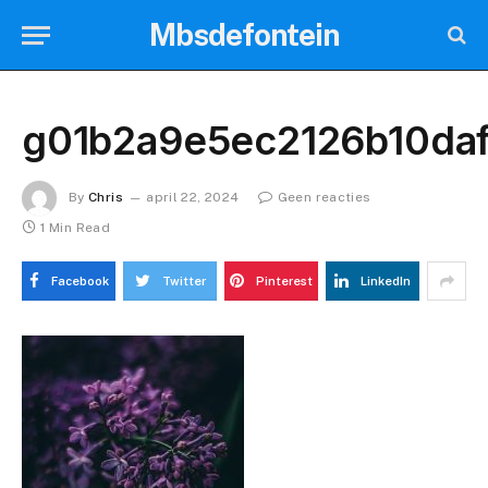
Mbsdefontein
g01b2a9e5ec2126b10da
By
Chris
april 22, 2024
Geen reacties
1 Min Read
Facebook
Twitter
Pinterest
LinkedIn