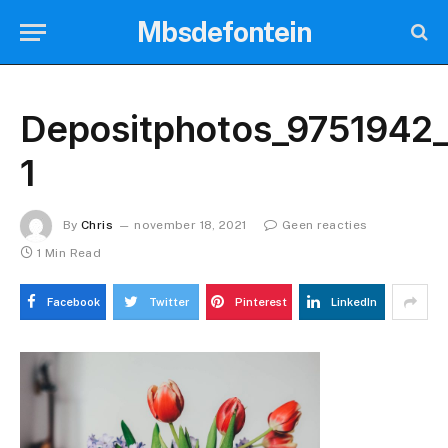
Mbsdefontein
Depositphotos_9751942
1
By
Chris
november 18, 2021
Geen reacties
1 Min Read
Facebook
Twitter
Pinterest
LinkedIn