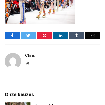
Facebook
Twitter
Pinterest
LinkedIn
Tumblr
Email
Chris
Website
Onze keuzes