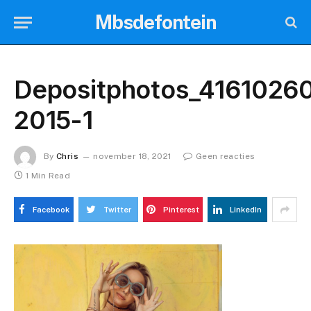
Mbsdefontein
Depositphotos_41610260
2015-1
By
Chris
november 18, 2021
Geen reacties
1 Min Read
Facebook
Twitter
Pinterest
LinkedIn