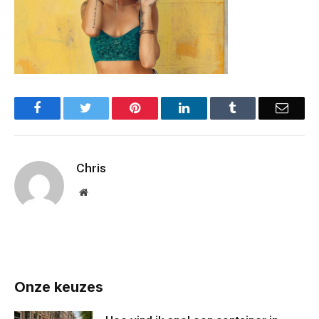
Facebook
Twitter
Pinterest
LinkedIn
Tumblr
Email
Chris
Website
Onze keuzes