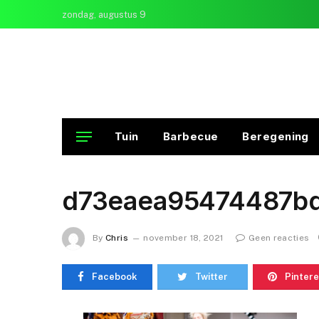
zondag, augustus 9
Tuin
Barbecue
Beregening
d73eaea95474487b
By
Chris
november 18, 2021
Geen reacties
Facebook
Twitter
Pintere