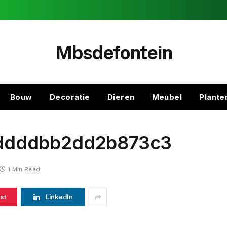
Mbsdefontein
Bouw
Decoratie
Dieren
Meubel
Plante
ddddbb2dd2b873c3
1 Min Read
st
LinkedIn